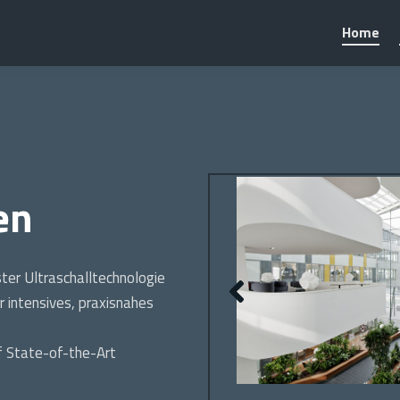
Home
en
ter Ultraschalltechnologie
 intensives, praxisnahes
uf State-of-the-Art