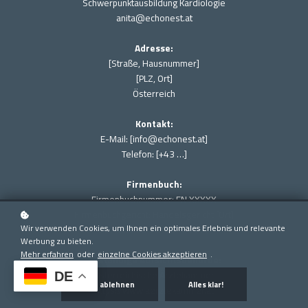
Schwerpunktausbildung Kardiologie
anita@echonest.at
Adresse:
[Straße, Hausnummer]
[PLZ, Ort]
Österreich
Kontakt:
E-Mail: [info@echonest.at]
Telefon: [+43 …]
Firmenbuch:
Firmenbuchnummer: FN XXXXX
Firmenbuchgericht: Handelsgericht [Ort]
Wir verwenden Cookies, um Ihnen ein optimales Erlebnis und relevante
UID-Nummer:ATUXXXXXXXX
Werbung zu bieten.
Mehr erfahren
oder
einzelne Cookies akzeptieren
.
Zuständige Aufsichtsbehörde:
Österreichische Ärztekammer
DE
Alle ablehnen
Alles klar!
https://www.aerztekammer.at