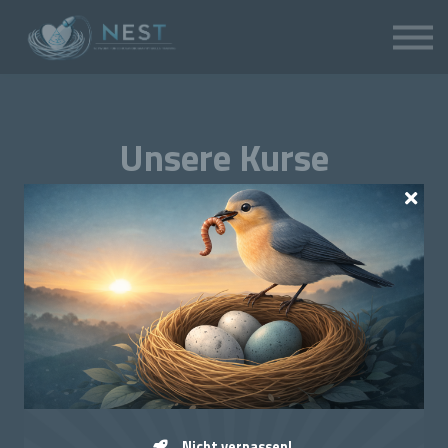
Über uns
Anmelden
Einschreiben
Unsere Kurse
Alle
Meine
Nicht Angemeldet
Neu
Beliebt
Kostenlos
Zertifikat
Kategorien
Nicht verpassen!